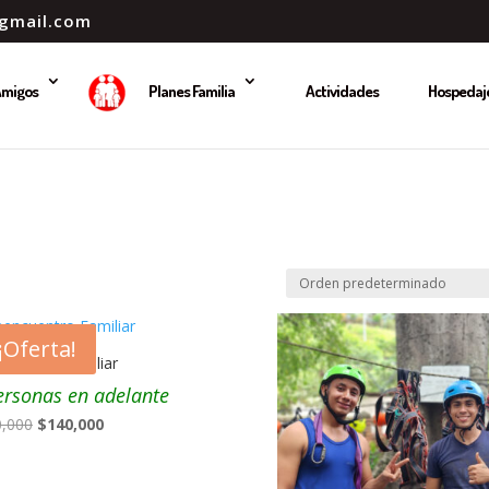
gmail.com
Amigos
Planes Familia
Actividades
Hospedaj
¡Oferta!
cuentro Familiar
ersonas en adelante
El
El
0,000
$
140,000
precio
precio
original
actual