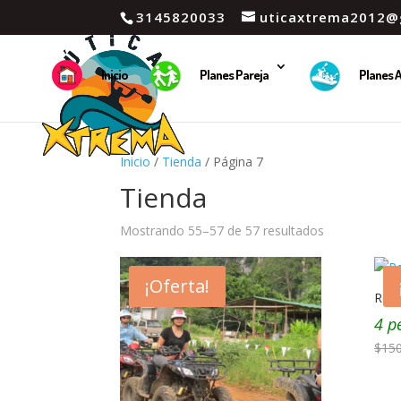
3145820033
uticaxtrema2012@
Inicio
Planes Pareja
Planes 
Inicio
/
Tienda
/ Página 7
Tienda
Mostrando 55–57 de 57 resultados
¡Oferta!
Reen
4 p
$
15