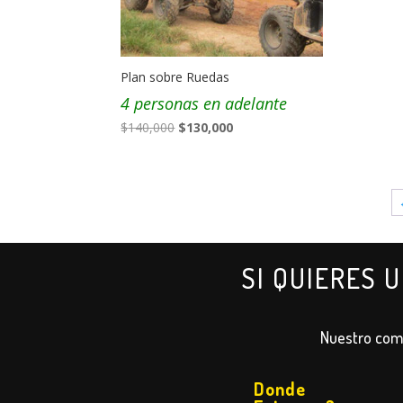
Plan sobre Ruedas
4 personas en adelante
El
El
$
140,000
$
130,000
precio
precio
original
actual
era:
es:
$140,000.
$130,000.
SI QUIERES 
Nuestro comp
Donde