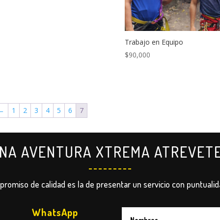
era:
es:
$150,000.
$140,000.
Trabajo en Equipo
$
90,000
←
1
2
3
4
5
6
7
UNA AVENTURA XTREMA ATREVET
romiso de calidad es la de presentar un servicio con puntualid
WhatsApp