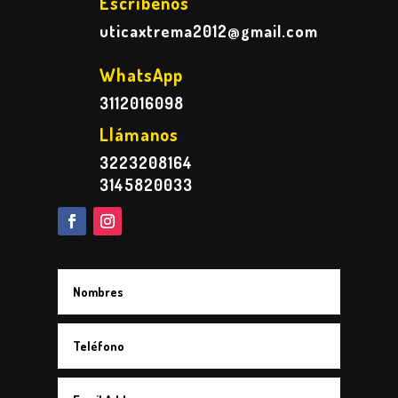
Escríbenos
uticaxtrema2012@gmail.com
WhatsApp
3112016098
Llámanos
3223208164
3145820033