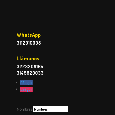
WhatsApp
3112016098
Llámanos
3223208164
3145820033
Seguir
Seguir
Nombres