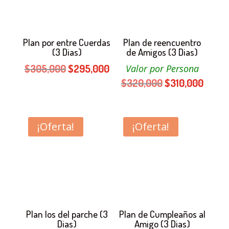
Plan por entre Cuerdas
Plan de reencuentro
(3 Dias)
de Amigos (3 Dias)
El
El
$
305,000
$
295,000
Valor por Persona
precio
precio
El
El
$
320,000
$
310,000
original
actual
precio
precio
era:
es:
original
actual
$305,000.
$295,000.
era:
es:
¡Oferta!
¡Oferta!
$320,000.
$310,
Plan los del parche (3
Plan de Cumpleaños al
Dias)
Amigo (3 Dias)