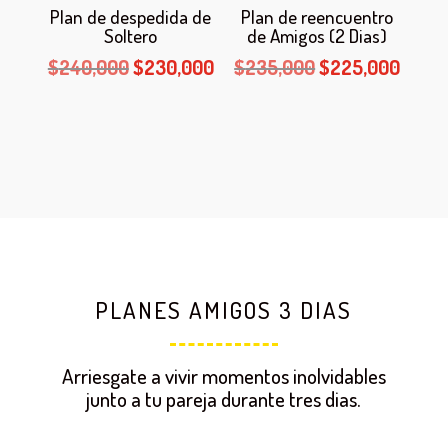
Plan de despedida de
Plan de reencuentro
Soltero
de Amigos (2 Dias)
El
El
El
El
$
240,000
$
230,000
$
235,000
$
225,000
precio
precio
precio
preci
original
actual
original
actua
era:
es:
era:
es:
$240,000.
$230,000.
$235,000.
$225,
PLANES AMIGOS 3 DIAS
Arriesgate a vivir momentos inolvidables
junto a tu pareja durante tres dias.