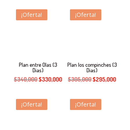
¡Oferta!
¡Oferta!
Plan entre Olas (3
Plan los compinches (3
Dias)
Dias)
El
El
El
El
$
340,000
$
330,000
$
305,000
$
295,000
precio
precio
precio
preci
original
actual
original
actua
era:
es:
era:
es:
¡Oferta!
¡Oferta!
$340,000.
$330,000.
$305,000.
$295,