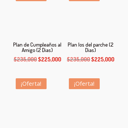
$230,000.
$220,000.
$270,000.
$260,
Plan de Cumpleaños al
Plan los del parche (2
Amigo (2 Dias)
Dias)
El
El
El
El
$
235,000
$
225,000
$
235,000
$
225,000
precio
precio
precio
preci
original
actual
original
actua
era:
es:
era:
es:
¡Oferta!
¡Oferta!
$235,000.
$225,000.
$235,000.
$225,