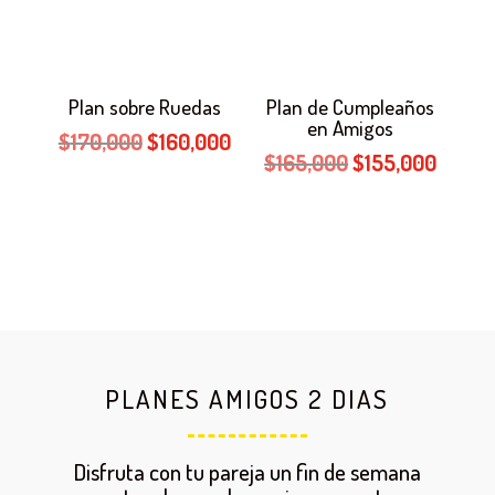
Plan sobre Ruedas
Plan de Cumpleaños
en Amigos
El
El
$
170,000
$
160,000
El
El
$
165,000
$
155,000
precio
precio
precio
precio
original
actual
original
actual
era:
es:
era:
es:
$170,000.
$160,000.
$165,000.
$155,0
PLANES AMIGOS 2 DIAS
Disfruta con tu pareja un fin de semana