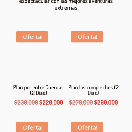
espectacular con las mejores aventuras
extremas
¡Oferta!
¡Oferta!
Plan por entre Cuerdas
Plan los compinches (2
(2 Dias)
Dias)
El
El
El
El
$
230,000
$
220,000
$
270,000
$
260,000
precio
precio
precio
preci
original
actual
original
actua
era:
es:
era:
es:
¡Oferta!
¡Oferta!