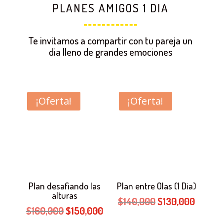
PLANES AMIGOS 1 DIA
Te invitamos a compartir con tu pareja un
dia lleno de grandes emociones
¡Oferta!
¡Oferta!
Plan desafiando las
Plan entre Olas (1 Dia)
alturas
El
El
$
140,000
$
130,000
El
El
$
160,000
$
150,000
precio
precio