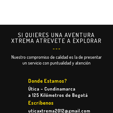
era:
es:
$270,000.
$260,000.
SI QUIERES UNA AVENTURA
XTREMA ATREVETE A EXPLORAR
Nuestro compromiso de calidad es la de presentar
un servicio con puntualidad y atención
Donde Estamos?
Útica – Cundinamarca
a 125 Kilómetros de Bogotá
Escríbenos
uticaxtrema2012@gmail.com