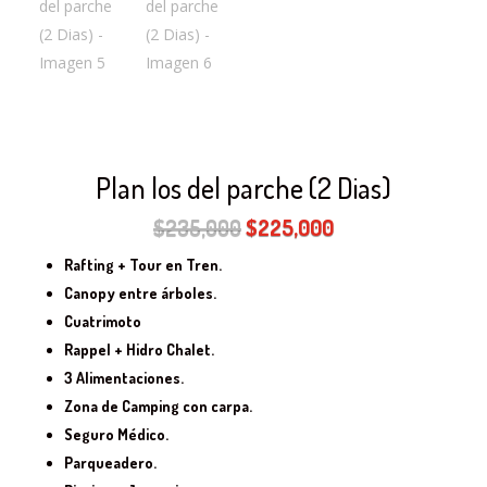
Plan los del parche (2 Dias)
El
El
$
235,000
$
225,000
precio
precio
Rafting + Tour en Tren.
original
actual
Canopy entre árboles.
era:
es:
Cuatrimoto
$235,000.
$225,000.
Rappel + Hidro Chalet.
3 Alimentaciones.
Zona de Camping con carpa.
Seguro Médico.
Parqueadero.