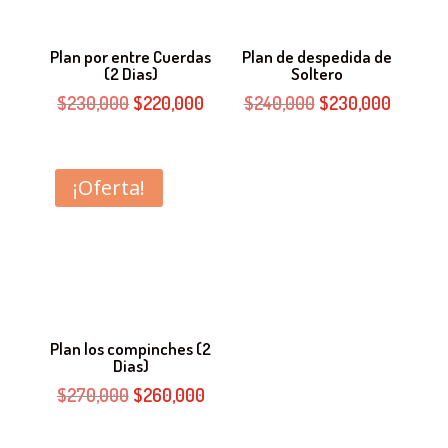
Plan por entre Cuerdas
Plan de despedida de
(2 Dias)
Soltero
El
El
El
El
$
230,000
$
220,000
$
240,000
$
230,000
precio
precio
precio
precio
original
actual
original
actual
era:
es:
era:
es:
¡Oferta!
$230,000.
$220,000.
$240,000.
$230,00
Plan los compinches (2
Dias)
El
El
$
270,000
$
260,000
precio
precio
original
actual