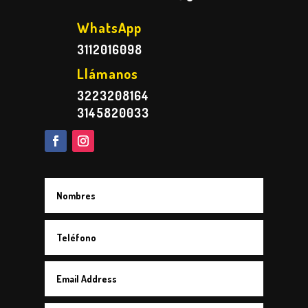
WhatsApp
3112016098
Llámanos
3223208164
3145820033