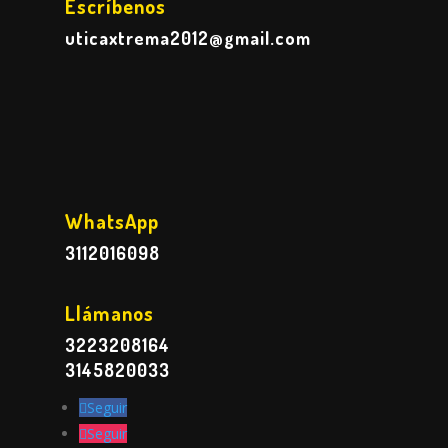
Escríbenos
uticaxtrema2012@gmail.com
WhatsApp
3112016098
Llámanos
3223208164
3145820033
Seguir
Seguir