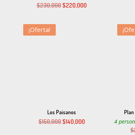
El
El
$
230,000
$
220,000
precio
precio
original
actual
era:
es:
¡Oferta!
¡Ofe
$230,000.
$220,000.
Los Paisanos
Plan
El
El
$
150,000
$
140,000
4 person
precio
precio
$