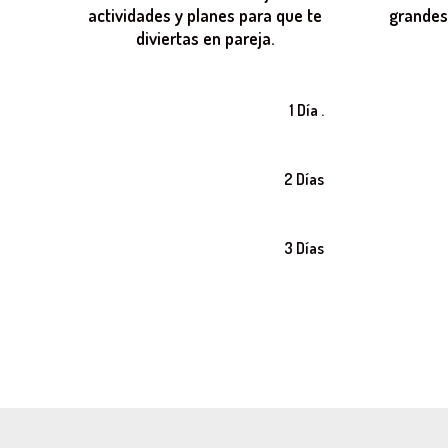
actividades y planes para que te
grandes
diviertas en pareja.
1 Día .
2 Días
3 Días