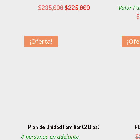
El
El
$
235,000
$
225,000
Valor Pa
precio
precio
$
original
actual
era:
es:
$235,000.
$225,000.
¡Oferta!
¡Ofe
Plan de Unidad Familiar (2 Dias)
Pl
$
4 personas en adelante