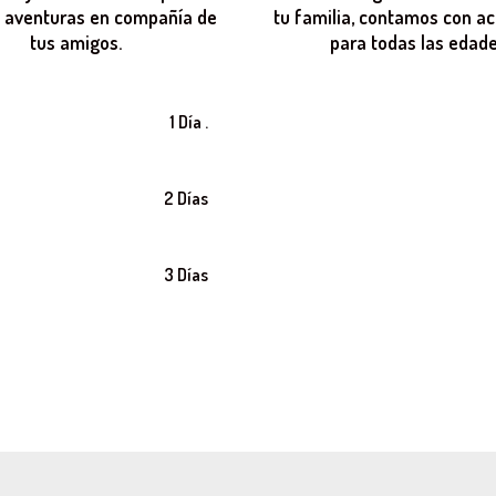
 aventuras en compañía de
tu familia, contamos con ac
tus amigos.
para todas las edade
1 Día .
2 Días
3 Días