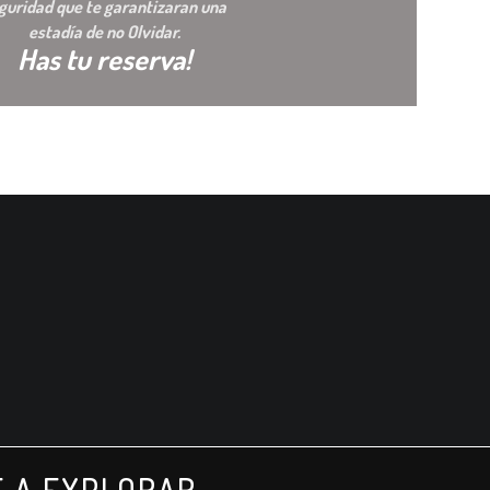
guridad que te garantizaran una
estadía de no Olvidar.
Has tu reserva!
%
E A EXPLORAR