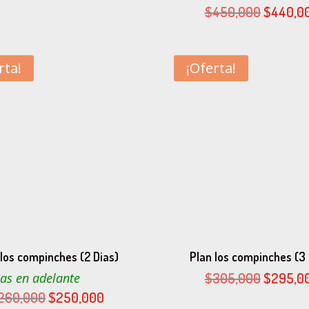
precio
precio
El
$
450,000
$
440,0
original
actual
precio
era:
es:
original
$340,000.
$330,000.
era:
rta!
¡Oferta!
$450,00
 los compinches (2 Dias)
Plan los compinches (3 
El
$
305,000
$
295,0
as en adelante
precio
El
El
260,000
$
250,000