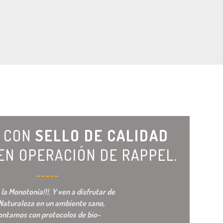
actual
precio
precio
es:
original
actual
0.
$295,000.
era:
es:
$730,000.
$720,000.
 CON
SELLO DE CALIDAD
EN OPERACIÓN DE RAPPEL.
 la Monotonía!!!. Y ven a disfrutar de
 Naturaleza en un ambiente sano,
ontamos con protocolos de bio-