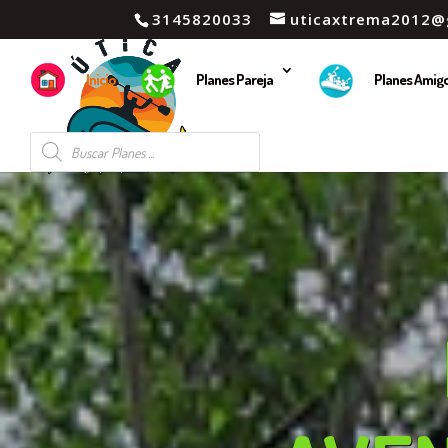
3145820033
uticaxtrema2012@
Inicio
Planes Pareja
Planes Amig
Búsqueda
de
productos