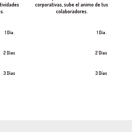
tividades
corporativas, sube el animo de tus
s.
colaboradores.
1 Día .
1 Día .
2 Días
2 Días
3 Días
3 Días