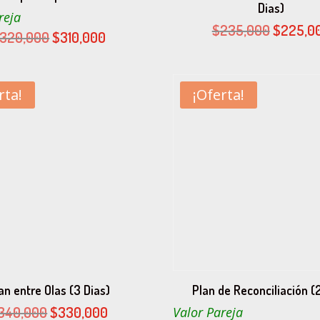
Dias)
reja
El
$
235,000
$
225,0
El
El
320,000
$
310,000
precio
precio
precio
original
original
actual
era:
era:
es:
rta!
¡Oferta!
$235,00
$320,000.
$310,000.
an entre Olas (3 Dias)
Plan de Reconciliación (2
El
El
340,000
$
330,000
Valor Pareja