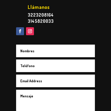
Llámanos
3223208164
3145820033