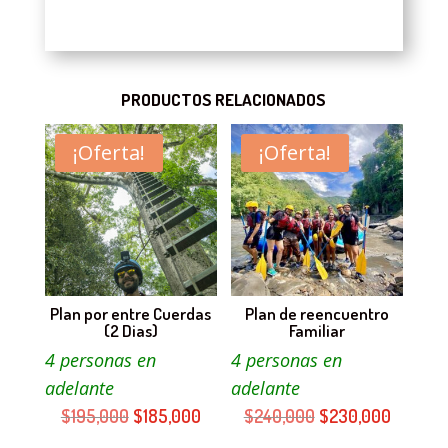
PRODUCTOS RELACIONADOS
¡Oferta!
¡Oferta!
Plan por entre Cuerdas
Plan de reencuentro
(2 Dias)
Familiar
4 personas en
4 personas en
adelante
adelante
El
El
El
El
$
195,000
$
185,000
$
240,000
$
230,000
precio
precio
precio
precio