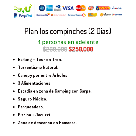
Plan los compinches (2 Dias)
4 personas en adelante
El
El
$
260,000
$
250,000
precio
precio
Rafting + Tour en Tren.
original
actual
Torrentismo Natural.
era:
es:
Canopy por entre Árboles
$260,000.
$250,000.
3 Alimentaciones.
Estadía en zona de Camping con Carpa.
Seguro Médico.
Parqueadero.
Piscina + Jacuzzi.
Zona de descanso en Hamacas.