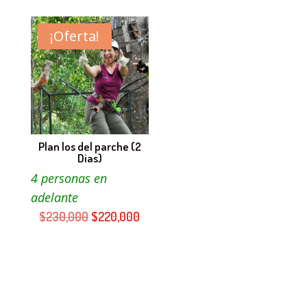
original
actual
original
actual
era:
es:
era:
es:
¡Oferta!
$195,000.
$185,000.
$240,000.
$230,0
Plan los del parche (2
Dias)
4 personas en
adelante
El
El
$
230,000
$
220,000
precio
precio
original
actual
era:
es:
$230,000.
$220,000.