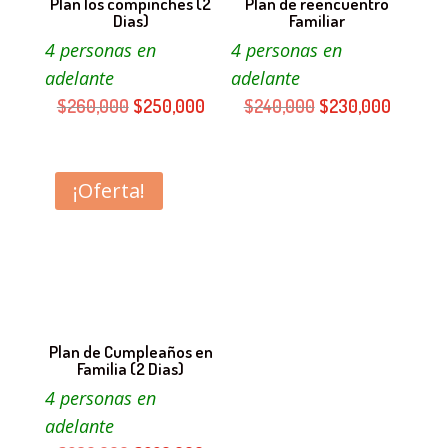
Plan los compinches (2
Plan de reencuentro
Dias)
Familiar
4 personas en
4 personas en
adelante
adelante
El
El
El
El
$
260,000
$
250,000
$
240,000
$
230,000
precio
precio
precio
precio
original
actual
original
actual
era:
es:
era:
es:
¡Oferta!
$260,000.
$250,000.
$240,000.
$230,00
Plan de Cumpleaños en
Familia (2 Dias)
4 personas en
adelante