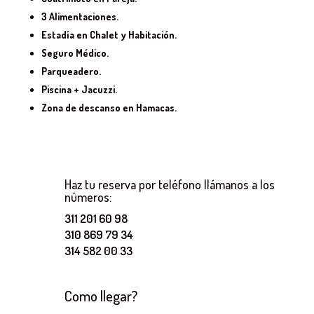
$230,000.
$220,000.
3 Alimentaciones.
Estadía en Chalet y Habitación.
Seguro Médico.
Parqueadero.
Piscina + Jacuzzi.
Zona de descanso en Hamacas.
Haz tu reserva por teléfono llámanos a los
números:
311 201 60 98
310 869 79 34
314 582 00 33
Como llegar?