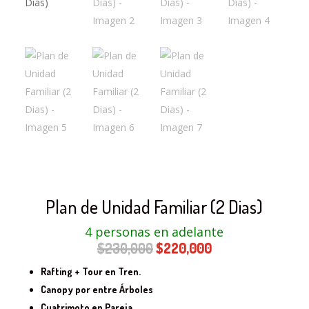
Plan de Unidad Familiar (2 Dias)
4 personas en adelante
El
El
$
230,000
$
220,000
precio
precio
Rafting + Tour en Tren.
original
actual
Canopy por entre Árboles
era:
es:
Cuatrimoto en Pareja
.