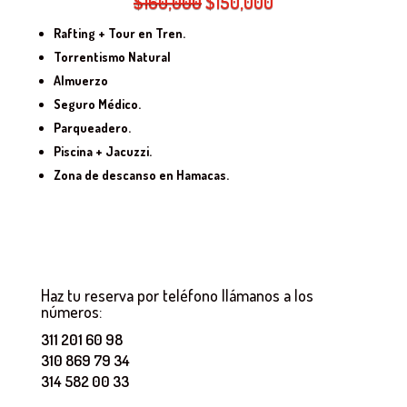
El
El
$
160,000
$
150,000
precio
precio
Rafting + Tour en Tren.
original
actual
Torrentismo Natural
era:
es:
Almuerzo
$160,000.
$150,000.
Seguro Médico.
Parqueadero.
Piscina + Jacuzzi.
Zona de descanso en Hamacas.
Haz tu reserva por teléfono llámanos a los
números:
311 201 60 98
310 869 79 34
314 582 00 33