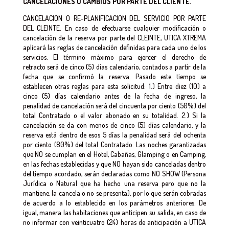
CANCELACIONES O CAMBIOS POR PARTE DEL CLIENTE.
CANCELACION O RE-PLANIFICACION DEL SERVICIO POR PARTE
DEL CLEINTE. En caso de efectuarse cualquier modificación o
cancelación de la reserva por parte del CLEINTE, UTICA XTREMA
aplicará las reglas de cancelación definidas para cada uno de los
servicios. El término máximo para ejercer el derecho de
retracto será de cinco (5) días calendario, contados a partir de la
fecha que se confirmó la reserva. Pasado este tiempo se
establecen otras reglas para esta solicitud: 1.) Entre diez (10) a
cinco (5) días calendario antes de la fecha de ingreso, la
penalidad de cancelación será del cincuenta por ciento (50%) del
total Contratado o el valor abonado en su totalidad. 2.) Si la
cancelación se da con menos de cinco (5) días calendario, y la
reserva está dentro de esos 5 días la penalidad será del ochenta
por ciento (80%) del total Contratado. Las noches garantizadas
que NO se cumplan en el Hotel, Cabañas, Glamping o en Camping,
en las fechas establecidas y que NO hayan sido canceladas dentro
del tiempo acordado, serán declaradas como NO SHOW (Persona
Jurídica o Natural que ha hecho una reserva pero que no la
mantiene, la cancela o no se presenta), por lo que serán cobradas
de acuerdo a lo establecido en los parámetros anteriores. De
igual, manera las habitaciones que anticipen su salida, en caso de
no informar con veinticuatro (24) horas de anticipación a UTICA