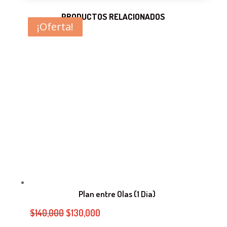
PRODUCTOS RELACIONADOS
¡Oferta!
¡Oferta!
¡Oferta!
Plan entre Olas (1 Dia)
El
El
$
140,000
$
130,000
precio
precio