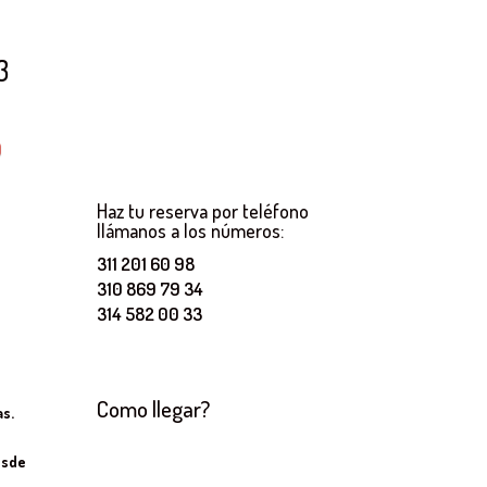
3
El
0
precio
actual
Haz tu reserva por teléfono
es:
llámanos a los números:
.
$330,000.
311 201 60 98
310 869 79 34
314 582 00 33
Como llegar?
s.
esde