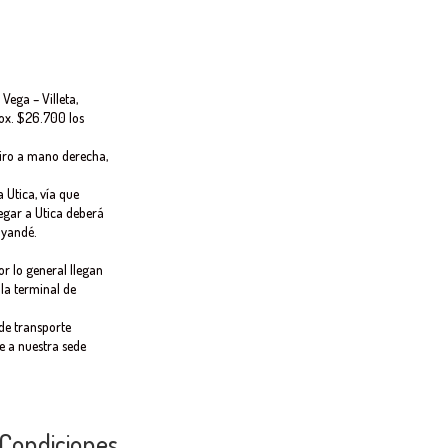
 Vega – Villeta,
rox. $26.700 los
 giro a mano derecha,
 Utica, vía que
egar a Utica deberá
ayandé.
por lo general llegan
 la terminal de
 de transporte
e a nuestra sede
 Condiciones