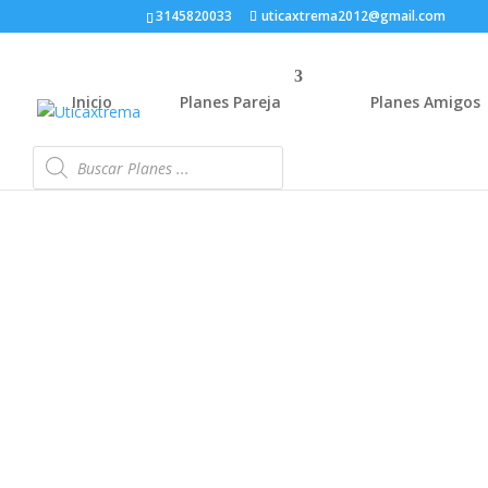
3145820033
uticaxtrema2012@gmail.com
Inicio
Planes Pareja
Planes Amigos
Búsqueda
de
productos