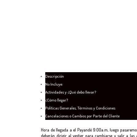
Descripción
No Incluye:
Actividades y ¿Qué debo llevar?
¿Cómo llegar?
Políticas Generales, Términos y Condiciones
Cancelaciones o Cambios por Parte del Cliente
Hora de llegada a el Payandé 9:00a.m, luego pasaremos
deberán dirigir al vestier para cambiarse y salir a las 