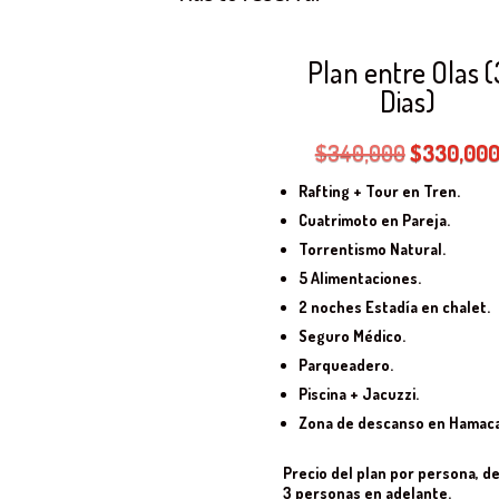
Plan entre Olas (
Dias)
El
$
340,000
$
330,00
precio
Rafting + Tour en Tren.
original
Cuatrimoto en Pareja.
era:
Torrentismo Natural.
$340,000
5 Alimentaciones.
2 noches Estadía en chalet.
Seguro Médico.
Parqueadero.
Piscina + Jacuzzi.
Zona de descanso en Hamaca
Precio del plan por persona, d
3 personas en adelante.