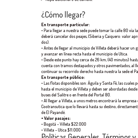
¿Cómo llegar?
En transporte particular:
• Para llegar a nuestra sede puede tomar la calle 80 vía la
deberá cancelar dos peajes, (Siberia y Caiquero: valor ap
dos).
• Antes de llegar al municipio de Villeta deberá hacer un
y avanzar en línea recta hasta el municipio de Utica.
• Desde este punto hay cerca de 26 km, (40 minutos) hasta
cuenta con tramos destapados y otros pavimentados, al ll
continuar su recorrido derecho hasta nuestra la sede el P
En transporte público:
• Las flotas disponibles son: Águila y Santa Fé, las cuales 
hasta el municipio de Villeta y deben ser abordadas desde
buses del Salitre o en frente del Portal 80.
• Al llegar a Villeta, a unos metros encontrará la empresa
Cootransutica que lo llevará hasta su destino, directament
de El Payandé.
• Valor pasajes:
• Bogotá – Villeta $22.000
• Villeta – Utica $11.000
Políticas Generales, Términos y