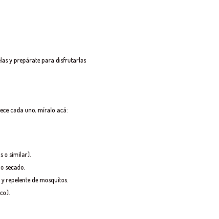
las y prepárate para disfrutarlas
rece cada uno, míralo acá:
 o similar).
do secado.
) y repelente de mosquitos.
co).