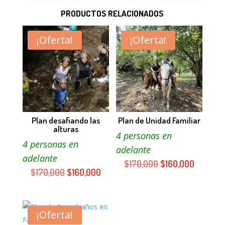
PRODUCTOS RELACIONADOS
¡Oferta!
¡Oferta!
Plan desafiando las
Plan de Unidad Familiar
alturas
4 personas en
4 personas en
adelante
adelante
El
El
$
170,000
$
160,000
El
El
$
170,000
$
160,000
precio
precio
precio
precio
original
actual
original
actual
era:
es:
era:
es:
¡Oferta!
$170,000.
$160,00
$170,000.
$160,000.