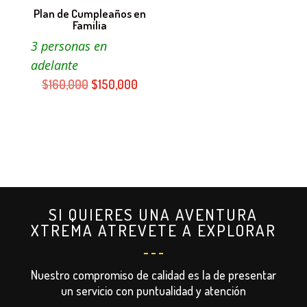
Plan de Cumpleaños en
Familia
3 personas en
adelante
El
El
$
160,000
$
150,000
precio
precio
original
actual
era:
es:
$160,000.
$150,000.
SI QUIERES UNA AVENTURA
XTREMA ATREVETE A EXPLORAR
Nuestro compromiso de calidad es la de presentar
un servicio con puntualidad y atención