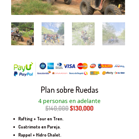
Plan sobre Ruedas
4 personas en adelante
El
El
$
140,000
$
130,000
precio
precio
Rafting + Tour en Tren.
original
actual
Cuatrimoto en Pareja.
era:
es:
Rappel + Hidro Chalet.
$140,000.
$130,000.