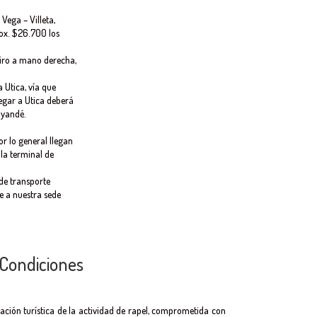
 Vega – Villeta,
rox. $26.700 los
 giro a mano derecha,
 Utica, vía que
egar a Utica deberá
ayandé.
por lo general llegan
 la terminal de
 de transporte
e a nuestra sede
 Condiciones
ción turística de la actividad de rapel, comprometida con