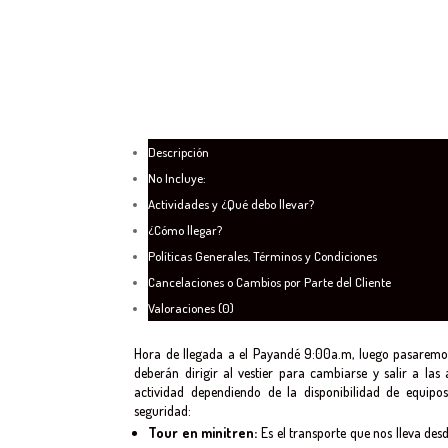
Descripción
No Incluye:
Actividades y ¿Qué debo llevar?
¿Cómo llegar?
Políticas Generales, Términos y Condiciones
Cancelaciones o Cambios por Parte del Cliente
Valoraciones (0)
Hora de llegada a el Payandé 9:00a.m, luego pasaremos
deberán dirigir al vestier para cambiarse y salir a las 
actividad dependiendo de la disponibilidad de equipos
seguridad:
Tour en minitren:
Es el transporte que nos lleva des