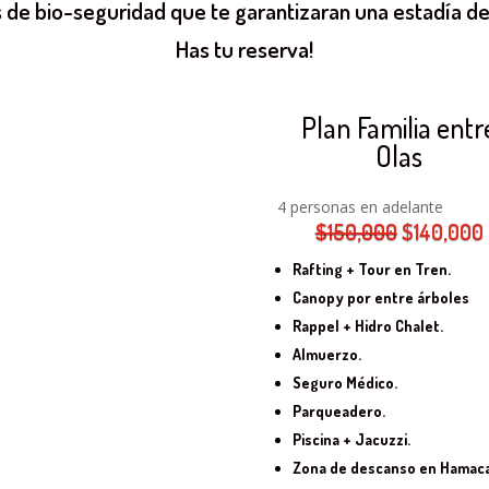
 de bio-seguridad que te garantizaran una estadía de 
Has tu reserva!
Plan Familia entr
Olas
4 personas en adelante
El
$
150,000
$
140,000
precio
Rafting + Tour en Tren.
original
Canopy por entre árboles
era:
Rappel + Hidro Chalet.
$150,000.
Almuerzo.
Seguro Médico.
Parqueadero.
Piscina + Jacuzzi.
Zona de descanso en Hamaca