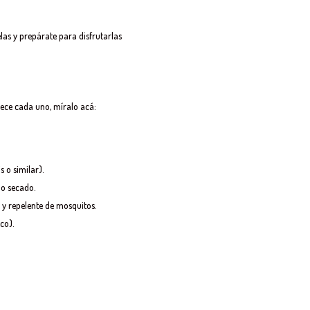
las y prepárate para disfrutarlas
rece cada uno, míralo acá:
 o similar).
do secado.
) y repelente de mosquitos.
co).