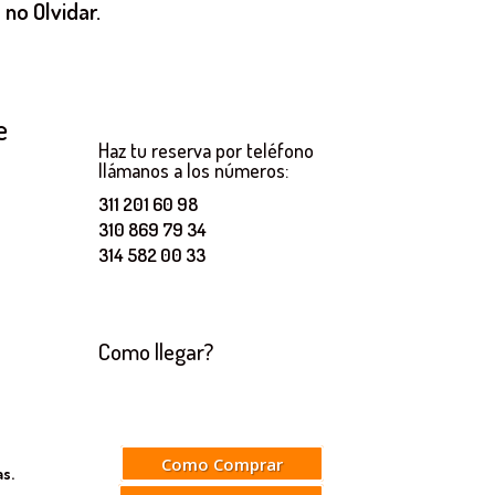
no Olvidar.
e
Haz tu reserva por teléfono
llámanos a los números:
311 201 60 98
310 869 79 34
El
314 582 00 33
precio
actual
es:
$140,000.
Como llegar?
Como Comprar
s.