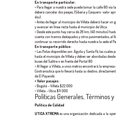
En transporte particular:
• Para llegar a nuestra sede puede tomar la calle 80 vía la
deberá cancelar dos peajes, (Siberia y Caiquero: valor ap
dos).
• Antes de llegar al municipio de Villeta deberá hacer un
y avanzar en línea recta hasta el municipio de Utica.
• Desde este punto hay cerca de 26 km, (40 minutos) hasta
cuenta con tramos destapados y otros pavimentados, al ll
continuar su recorrido derecho hasta nuestra la sede el P
En transporte público:
• Las flotas disponibles son: Águila y Santa Fé, las cuales 
hasta el municipio de Villeta y deben ser abordadas desde
buses del Salitre o en frente del Portal 80.
• Al llegar a Villeta, a unos metros encontrará la empresa
Cootransutica que lo llevará hasta su destino, directament
de El Payandé.
• Valor pasajes:
• Bogotá – Villeta $22.000
• Villeta – Utica $11.000
Políticas Generales, Términos y
Política
de Calidad
UTICA XTREMA
es una organización dedicada a la opera