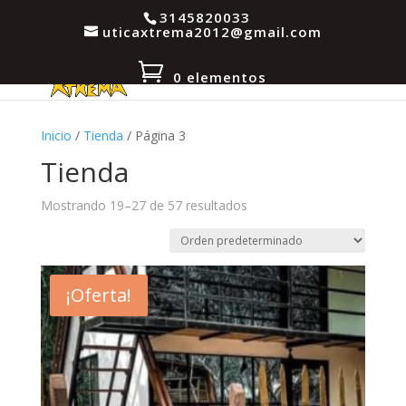
3145820033
uticaxtrema2012@gmail.com
0 elementos
Inicio
/
Tienda
/ Página 3
Tienda
Mostrando 19–27 de 57 resultados
¡Oferta!