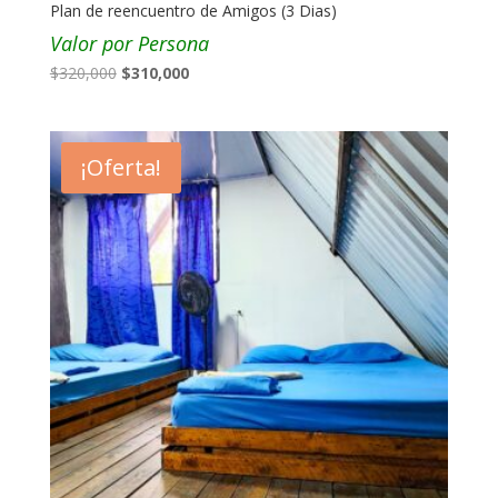
Plan de reencuentro de Amigos (3 Dias)
Valor por Persona
El
El
$
320,000
$
310,000
precio
precio
original
actual
era:
es:
¡Oferta!
$320,000.
$310,000.