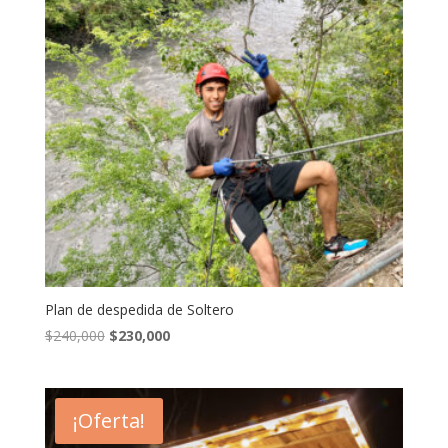
Plan de despedida de Soltero
El
El
$
240,000
$
230,000
precio
precio
original
actual
era:
es:
¡Oferta!
$240,000.
$230,000.