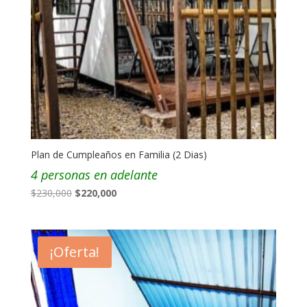
Plan de Cumpleaños en Familia (2 Dias)
4 personas en adelante
El
El
$
230,000
$
220,000
precio
precio
original
actual
era:
es:
¡Oferta!
$230,000.
$220,000.