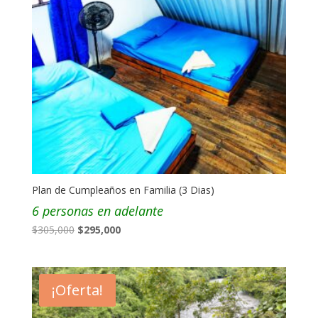
Plan de Cumpleaños en Familia (3 Dias)
6 personas en adelante
El
El
$
305,000
$
295,000
precio
precio
original
actual
era:
es:
¡Oferta!
$305,000.
$295,000.