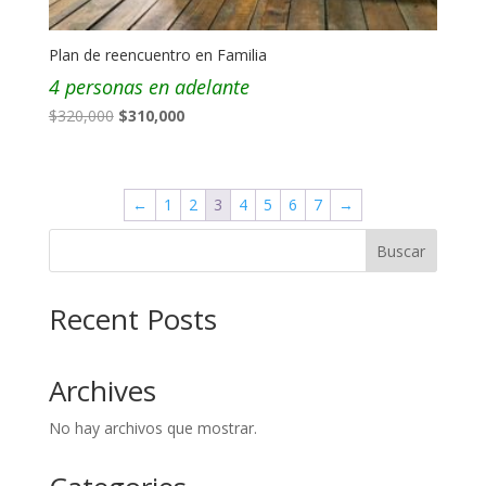
Plan de reencuentro en Familia
4 personas en adelante
El
El
$
320,000
$
310,000
precio
precio
original
actual
era:
es:
←
1
2
3
4
5
6
7
→
$320,000.
$310,000.
Buscar
Recent Posts
Archives
No hay archivos que mostrar.