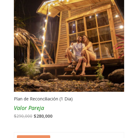
Plan de Reconciliación (1 Dia)
Valor Pareja
El
El
$
290,000
$
280,000
precio
precio
original
actual
era:
es: