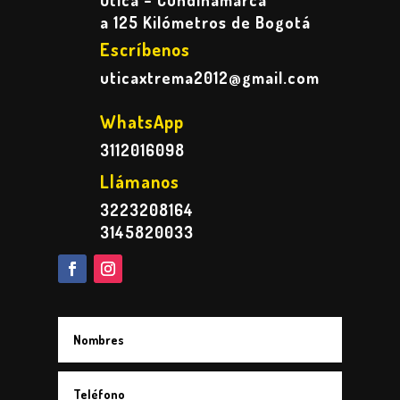
Útica – Cundinamarca
a 125 Kilómetros de Bogotá
Escríbenos
uticaxtrema2012@gmail.com
WhatsApp
3112016098
Llámanos
3223208164
3145820033