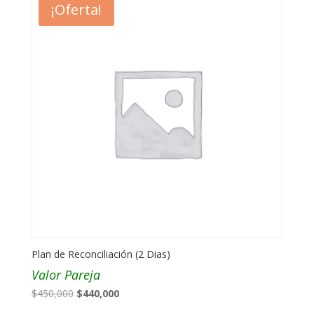
¡Oferta!
$290,000.
$280,000.
Plan de Reconciliación (2 Dias)
Valor Pareja
El
El
$
450,000
$
440,000
precio
precio