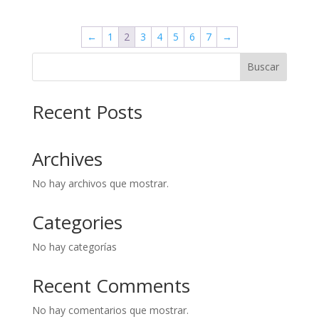
original
actual
era:
es:
←
1
2
3
4
5
6
7
→
$160,000.
$150,000.
Buscar
Recent Posts
Archives
No hay archivos que mostrar.
Categories
No hay categorías
Recent Comments
No hay comentarios que mostrar.