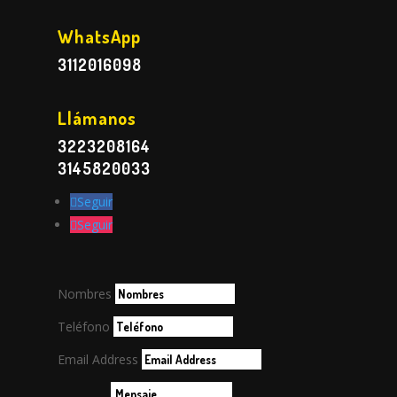
WhatsApp
3112016098
Llámanos
3223208164
3145820033
Seguir
Seguir
Nombres
Teléfono
Email Address