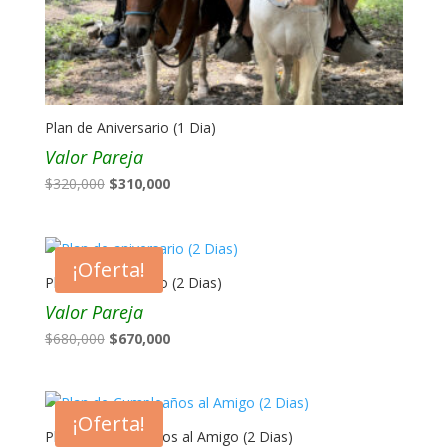
Plan de Aniversario (1 Dia)
Valor Pareja
El
El
$
320,000
$
310,000
precio
precio
original
actual
era:
es:
¡Oferta!
$320,000.
$310,000.
Plan de aniversario (2 Dias)
Valor Pareja
El
El
$
680,000
$
670,000
precio
precio
original
actual
era:
es:
¡Oferta!
$680,000.
$670,000.
Plan de Cumpleaños al Amigo (2 Dias)