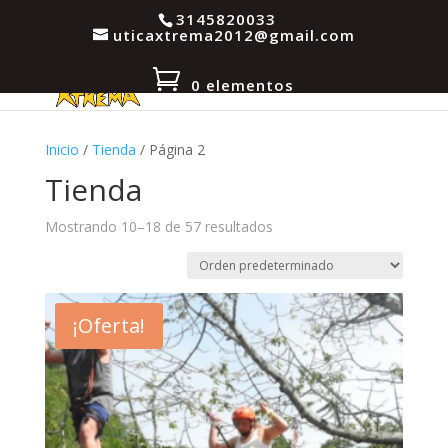
3145820033
uticaxtrema2012@gmail.com
0 elementos
Inicio
/
Tienda
/ Página 2
Tienda
Mostrando 10–18 de 57 resultados
¡Oferta!