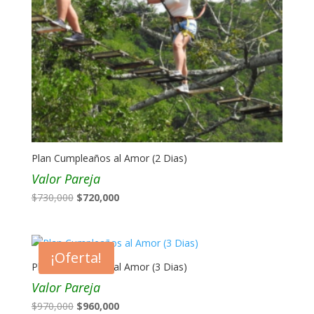
Plan Cumpleaños al Amor (2 Dias)
Valor Pareja
El
El
$
730,000
$
720,000
precio
precio
original
actual
era:
es:
¡Oferta!
$730,000.
$720,000.
Plan Cumpleaños al Amor (3 Dias)
Valor Pareja
El
El
$
970,000
$
960,000