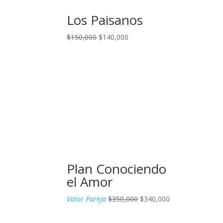
Los Paisanos
El
El
$
150,000
$
140,000
precio
precio
original
actual
era:
es:
$150,000.
$140,000.
Plan Conociendo
el Amor
El
El
Valor Pareja
$
350,000
$
340,000
precio
precio
original
actual