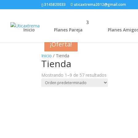
3145820033
uticaxtrema2012@gmail.com
Inicio
Planes Pareja
Planes Amigo
¡Oferta!
¡Oferta!
¡Oferta!
¡Oferta!
¡Oferta!
¡Oferta!
¡Oferta!
Inicio
/ Tienda
Tienda
Mostrando 1–9 de 57 resultados