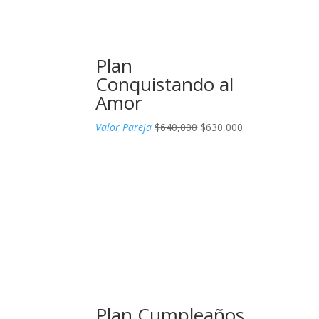
Plan
Conquistando al
Amor
El
El
Valor Pareja
$
640,000
$
630,000
precio
precio
original
actual
era:
es:
$640,000.
$630,000.
Plan Cumpleaños