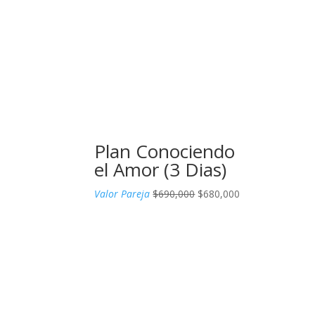
era:
es:
$350,000.
$340,000.
Plan Conociendo
el Amor (3 Dias)
El
El
Valor Pareja
$
690,000
$
680,000
precio
precio
original
actual
era:
es:
$690,000.
$680,000.