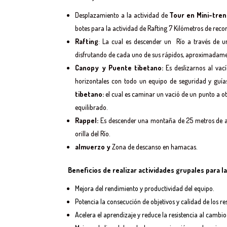
Desplazamiento a la actividad de
Tour en Mini-tren
botes para la actividad de Rafting 7 Kilómetros de recor
Rafting
: La cual es descender un Río a través de u
disfrutando de cada uno de sus rápidos, aproximadame
Canopy y Puente tibetano:
Es deslizarnos al vac
horizontales con todo un equipo de seguridad y guías
tibetano:
el cual es caminar un vació de un punto a o
equilibrado.
Rappel:
Es descender una montaña de 25 metros de al
orilla del Río.
almuerzo y
Zona de descanso en hamacas.
Beneficios de realizar actividades grupales para l
Mejora del rendimiento y productividad del equipo.
Potencia la consecución de objetivos y calidad de los re
Acelera el aprendizaje y reduce la resistencia al cambio