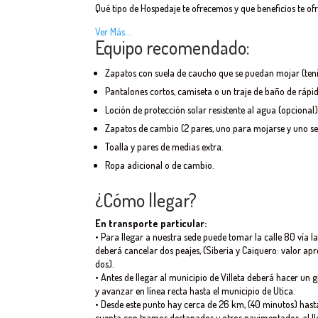
Qué tipo de Hospedaje te ofrecemos y que beneficios te of
Ver Más…
Equipo recomendado:
Zapatos con suela de caucho que se puedan mojar (tenis
Pantalones cortos, camiseta o un traje de baño de rápi
Loción de protección solar resistente al agua (opcional
Zapatos de cambio (2 pares, uno para mojarse y uno se
Toalla y pares de medias extra.
Ropa adicional o de cambio.
¿Cómo llegar?
En transporte particular:
• Para llegar a nuestra sede puede tomar la calle 80 vía la
deberá cancelar dos peajes, (Siberia y Caiquero: valor ap
dos).
• Antes de llegar al municipio de Villeta deberá hacer un
y avanzar en línea recta hasta el municipio de Utica.
• Desde este punto hay cerca de 26 km, (40 minutos) hasta
cuenta con tramos destapados y otros pavimentados, al ll