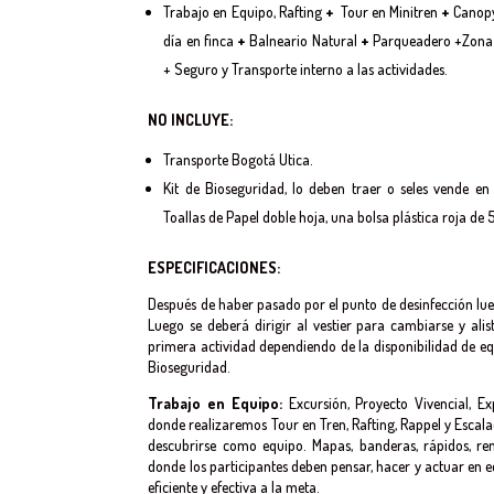
Trabajo en Equipo, Rafting
+
Tour en Minitren
+
Canop
día en finca
+
Balneario Natural
+
Parqueadero +Zona 
+ Seguro y Transporte interno a las actividades.
NO INCLUYE:
Transporte Bogotá Utica.
Kit de Bioseguridad, lo deben traer o seles vende en
Toallas de Papel doble hoja, una bolsa plástica roja de 
ESP
ECIFICACIONES:
Después de haber pasado por el punto de desinfección lu
Luego se deberá dirigir al vestier para cambiarse y alist
primera actividad dependiendo de la disponibilidad de equ
Bioseguridad.
Trabajo en Equipo:
Excursión, Proyecto Vivencial, Ex
donde realizaremos Tour en Tren, Rafting, Rappel y Escal
descubrirse como equipo. Mapas, banderas, rápidos, re
donde los participantes deben pensar, hacer y actuar en e
eficiente y efectiva a la meta.