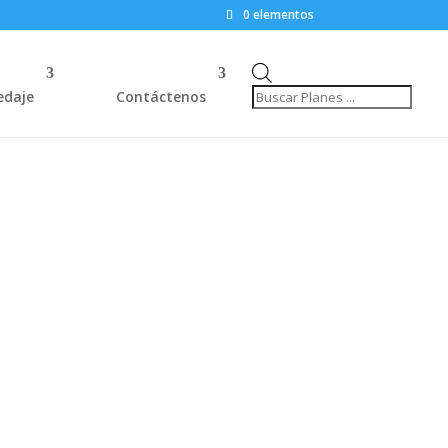
0 elementos
Búsqueda
de
edaje
Contáctenos
productos