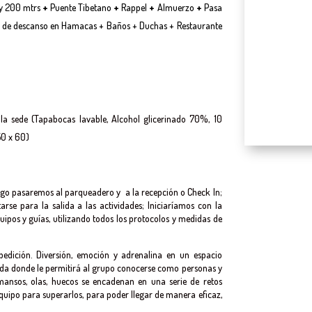
y 200 mtrs
+
Puente Tibetano
+
Rappel
+
Almuerzo
+
Pasa
de descanso en Hamacas + Baños + Duchas + Restaurante
 la sede (Tapabocas lavable, Alcohol glicerinado 70%, 10
50 x 60)
ego pasaremos al parqueadero y a la recepción o Check In;
arse para la salida a las actividades; Iniciaríamos con la
ipos y guías, utilizando todos los protocolos y medidas de
pedición. Diversión, emoción y adrenalina en un espacio
ada donde le permitirá al grupo conocerse como personas y
mansos, olas, huecos se encadenan en una serie de retos
quipo para superarlos, para poder llegar de manera eficaz,