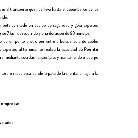
:
es el transporte que nos lleva hasta el desembarco de los
rido.
n bote con todo un equipo de seguridad y guía expertos,
nte 7 km. de recorrido y una duración de 90 minutos,
ío de un punto a otro por entre arboles mediante cables
 expertos, al terminar se realiza la actividad de
Puente
tro mediante cuerdas horizontales y manteniendo el cuerpo
tura en roca seca donde la pata de la montaña llega a la
a empresa:
sultados.
.