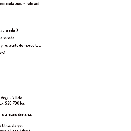
rece cada uno, míralo acá:
 o similar).
do secado.
) y repelente de mosquitos.
co).
 Vega – Villeta,
rox. $26.700 los
 giro a mano derecha,
 Utica, vía que
egar a Utica deberá