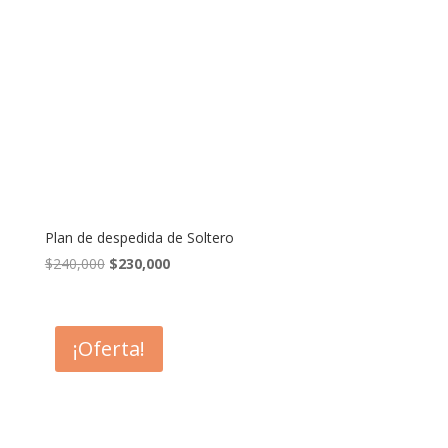
Plan de despedida de Soltero
El
El
$
240,000
$
230,000
precio
precio
original
actual
era:
es:
¡Oferta!
$240,000.
$230,000.