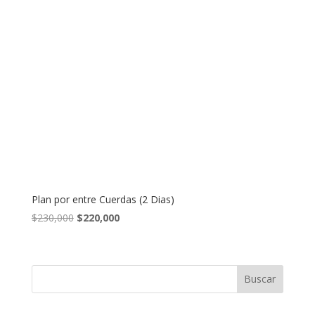
Plan por entre Cuerdas (2 Dias)
El
El
$
230,000
$
220,000
precio
precio
original
actual
era:
es:
Buscar
$230,000.
$220,000.