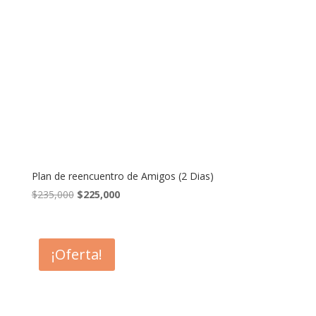
Plan de reencuentro de Amigos (2 Dias)
El
El
$
235,000
$
225,000
precio
precio
original
actual
era:
es:
¡Oferta!
$235,000.
$225,000.