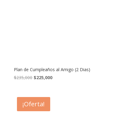
Plan de Cumpleaños al Amigo (2 Dias)
El
El
$
235,000
$
225,000
precio
precio
original
actual
era:
es:
¡Oferta!
$235,000.
$225,000.