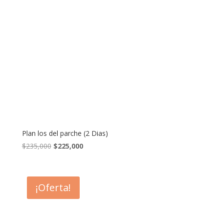
Plan los del parche (2 Dias)
El
El
$
235,000
$
225,000
precio
precio
original
actual
era:
es:
¡Oferta!
$235,000.
$225,000.