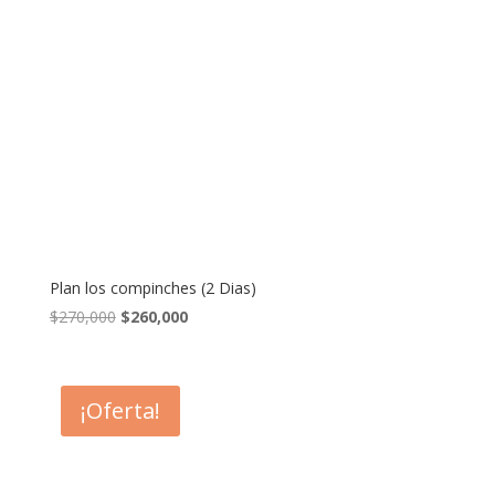
Plan los compinches (2 Dias)
El
El
$
270,000
$
260,000
precio
precio
original
actual
era:
es:
¡Oferta!
$270,000.
$260,000.