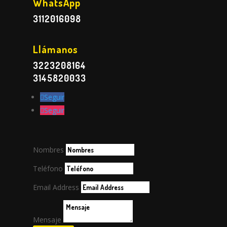
WhatsApp
3112016098
Llámanos
3223208164
3145820033
Seguir
Seguir
Nombres
Teléfono
Email Address
Mensaje