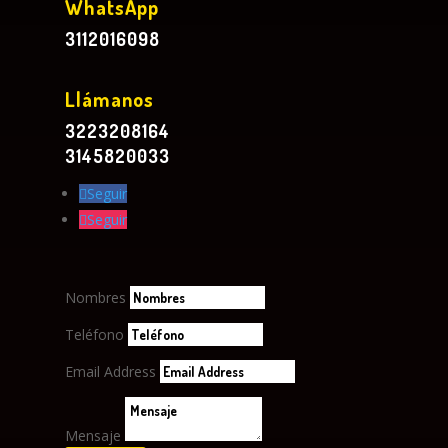
WhatsApp
3112016098
Llámanos
3223208164
3145820033
Seguir
Seguir
Nombres
Teléfono
Email Address
Mensaje